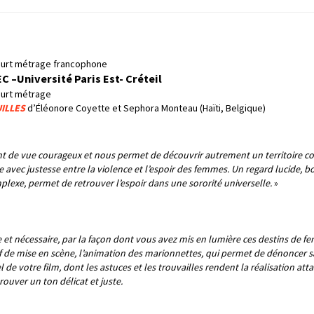
ourt métrage francophone
 –Université Paris Est- Créteil
ourt métrage
ILLES
d’Éléonore Coyette et Sephora Monteau (Haïti, Belgique)
nt de vue courageux et nous permet de découvrir autrement un territoire co
 avec justesse entre la violence et l’espoir des femmes. Un regard lucide, bou
mplexe, permet de retrouver l’espoir dans une sororité universelle.
»
et nécessaire, par la façon dont vous avez mis en lumière ces destins de femm
if de mise en scène, l’animation des marionnettes, qui permet de dénoncer sa
de votre film, dont les astuces et les trouvailles rendent la réalisation att
rouver un ton délicat et juste.