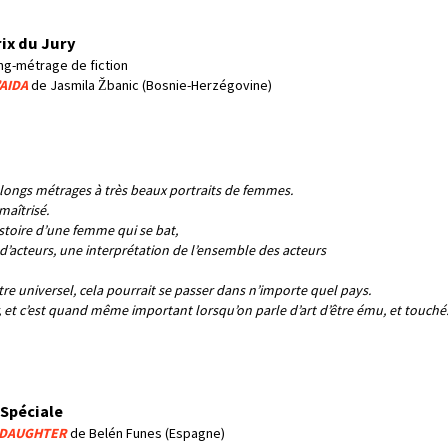
ix du Jury
ong-métrage de fiction
’AIDA
de Jasmila Žbanic (Bosnie-Herzégovine)
7 longs métrages à très beaux portraits de femmes.
aîtrisé.
’histoire d’une femme qui se bat,
n d’acteurs, une interprétation de l’ensemble des acteurs
t être universel, cela pourrait se passer dans n’importe quel pays.
, et c’est quand même important lorsqu’on parle d’art d’être ému, et touché.
Spéciale
S DAUGHTER
de Belén Funes (Espagne)