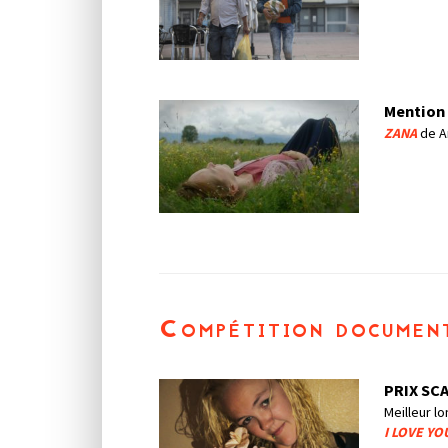
Mention 
ZANA
de An
Compétition documen
PRIX SC
Meilleur l
I LOVE YO