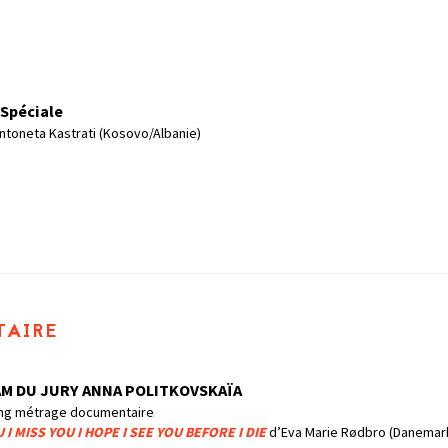
Spéciale
toneta Kastrati (Kosovo/Albanie)
taire
AM DU JURY ANNA POLITKOVSKAÏA
ong métrage documentaire
U I MISS YOU I HOPE I SEE YOU BEFORE I DIE
d’Eva Marie Rødbro (Danemar