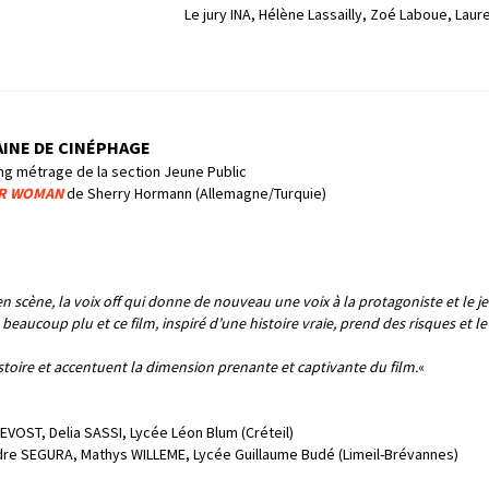
Le jury INA, Hélène Lassailly, Zoé Laboue, Lau
AINE DE CINÉPHAGE
ong métrage de la section Jeune Public
AR WOMAN
de Sherry Hormann (Allemagne/Turquie)
 scène, la voix off qui donne de nouveau une voix à la protagoniste et le jeu
 beaucoup plu et ce film, inspiré d’une histoire vraie, prend des risques et 
istoire et accentuent la dimension prenante et captivante du film.
«
VOST, Delia SASSI, Lycée Léon Blum (Créteil)
re SEGURA, Mathys WILLEME, Lycée Guillaume Budé (Limeil-Brévannes)