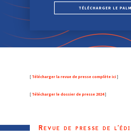
TÉLÉCHARGER LE PAL
[
Télécharger la revue de presse complète ici
]
[
Télécharger le dossier de presse 2024
]
Revue de presse de l'é