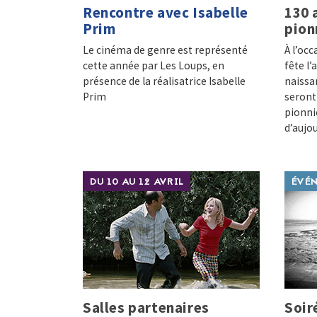
Rencontre avec Isabelle
130 
Prim
pion
Le cinéma de genre est représenté
À l’oc
cette année par Les Loups, en
fête l
présence de la réalisatrice Isabelle
naissan
Prim
seront 
pionnie
d’aujo
DU 10 AU 12 AVRIL
ÉVÉ
Salles partenaires
Soir