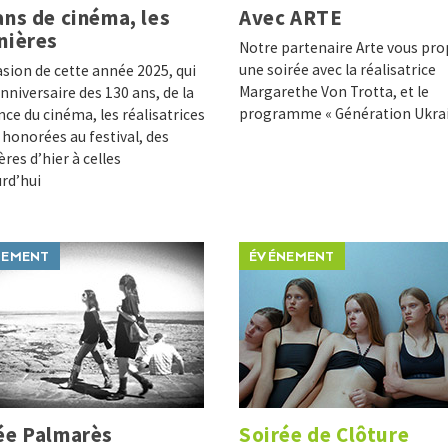
ans de cinéma, les
Avec ARTE
nières
Notre partenaire Arte vous pr
une soirée avec la réalisatrice
casion de cette année 2025, qui
Margarethe Von Trotta, et le
’anniversaire des 130 ans, de la
programme « Génération Ukrai
ce du cinéma, les réalisatrices
honorées au festival, des
̀res d’hier à celles
urd’hui
NEMENT
ÉVÉNEMENT
ée Palmarès
Soirée de Clôture