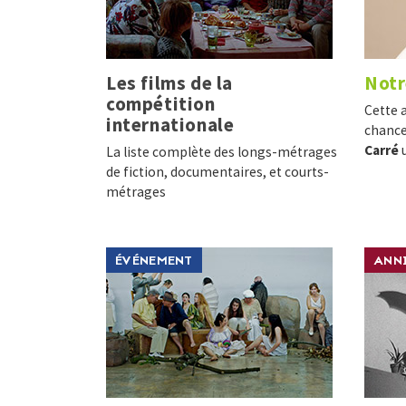
Les films de la
Notr
compétition
Cette 
internationale
chance
Carré
u
La liste complète des longs-métrages
de fiction, documentaires, et courts-
métrages
ÉVÉNEMENT
ANNI