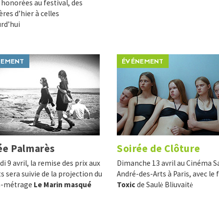
honorées au festival, des
̀res d’hier à celles
urd’hui
NEMENT
ÉVÉNEMENT
ée Palmarès
Soirée de Clôture
i 9 avril, la remise des prix aux
Dimanche 13 avril au Cinéma S
s sera suivie de la projection du
André-des-Arts à Paris, avec le 
-métrage
Le Marin masqué
Toxic
de Saulė Bliuvaitė