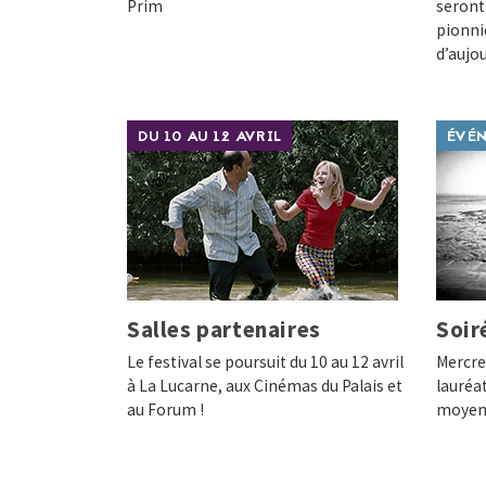
Prim
seront 
pionnie
d’aujo
DU 10 AU 12 AVRIL
ÉVÉ
Salles partenaires
Soir
Le festival se poursuit du 10 au 12 avril
Mercred
à La Lucarne, aux Cinémas du Palais et
lauréat
au Forum !
moyen