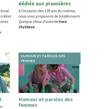
dédiée aux pionnières
tional
A l’occasion des 130 ans du cinéma,
 créées
nous vous proposons de (re)découvrir
uvres
Quelque chose d’autre
de
Vera
Chytilova
e
HUMOUR ET PAROLES DES
FEMMES
H
Humour et paroles des
femmes
er