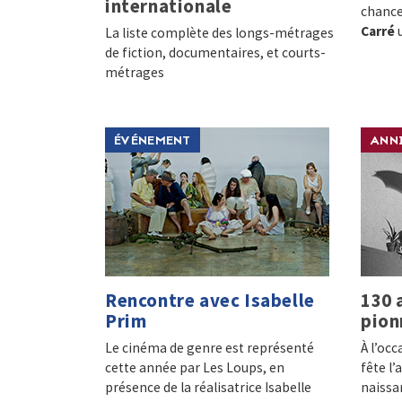
internationale
chance
Carré
u
La liste complète des longs-métrages
de fiction, documentaires, et courts-
métrages
ÉVÉNEMENT
ANNI
Rencontre avec Isabelle
130 
Prim
pion
Le cinéma de genre est représenté
À l’oc
cette année par Les Loups, en
fête l
présence de la réalisatrice Isabelle
naissan