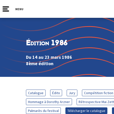
MENU
Édition 1986
Du 14 au 23 mars 1986
8ème édition
Catalogue
Édito
Jury
Compétition fiction
Hommage à Dorothy Arzner
Rétrospective Mai Zett
Palmarès du festival
Télécharger le catalogue