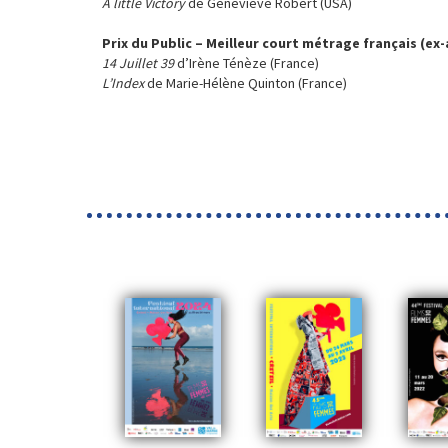
A little Victory
de Geneviève Robert (USA)
Prix du Public
– Meilleur
court métrage français (ex
14 Juillet 39
d’Irène Ténèze (France)
L’Index
de Marie-Hélène Quinton (France)