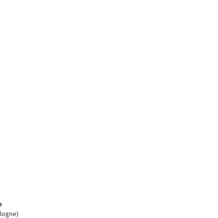
n
logne)