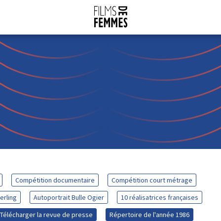
Compétition documentaire
Compétition court métrage
erling
Autoportrait Bulle Ogier
10 réalisatrices françaises
Télécharger la revue de presse
Répertoire de l'année 1986