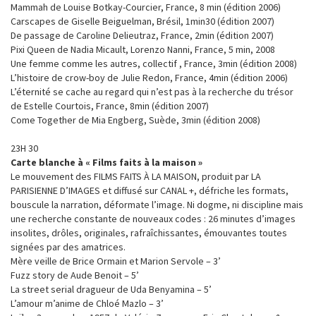
Mammah de Louise Botkay-Courcier, France, 8 min (édition 2006)
Carscapes de Giselle Beiguelman, Brésil, 1min30 (édition 2007)
De passage de Caroline Delieutraz, France, 2min (édition 2007)
Pixi Queen de Nadia Micault, Lorenzo Nanni, France, 5 min, 2008
Une femme comme les autres, collectif , France, 3min (édition 2008)
L’histoire de crow-boy de Julie Redon, France, 4min (édition 2006)
L’éternité se cache au regard qui n’est pas à la recherche du trésor
de Estelle Courtois, France, 8min (édition 2007)
Come Together de Mia Engberg, Suède, 3min (édition 2008)
23H 30
Carte blanche à « Films faits à la maison »
Le mouvement des FILMS FAITS À LA MAISON, produit par LA
PARISIENNE D’IMAGES et diffusé sur CANAL +, défriche les formats,
bouscule la narration, déformate l’image. Ni dogme, ni discipline mais
une recherche constante de nouveaux codes : 26 minutes d’images
insolites, drôles, originales, rafraîchissantes, émouvantes toutes
signées par des amatrices.
Mère veille de Brice Ormain et Marion Servole – 3’
Fuzz story de Aude Benoit – 5’
La street serial dragueur de Uda Benyamina – 5’
L’amour m’anime de Chloé Mazlo – 3’