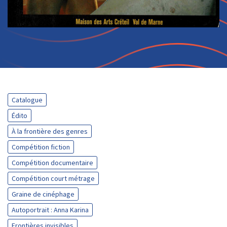
Catalogue
Édito
À la frontière des genres
Compétition fiction
Compétition documentaire
Compétition court métrage
Graine de cinéphage
Autoportrait : Anna Karina
Frontières invisibles