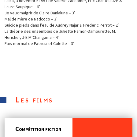
Laïka, 3 novembre 1957 de Valérie Zaccomer, Eric Chantelauze &
Laure Saupique – 6’
Je veux maigrir de Claire Danlalune – 3’
Mal de mère de Nadcoco – 3’
Suicide pieds dans l’eau de Audrey Najar & Frederic Perrot – 2′
La théorie des ensembles de Juliette Hamon-Damourette, M.
Hericher, J-E M’Changama – 4′
Fais-moi mal de Patricia et Colette – 3′
Les films
Compétition fiction