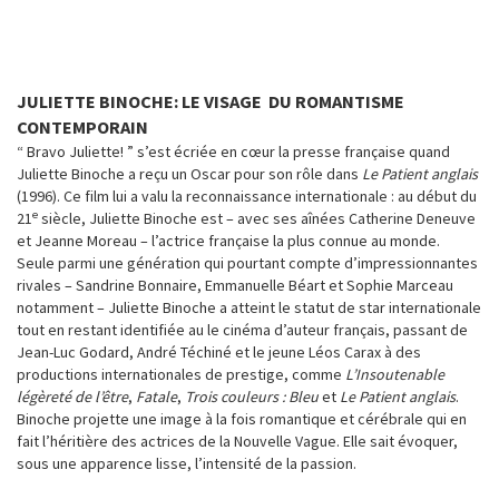
JULIETTE BINOCHE: LE VISAGE DU ROMANTISME
CONTEMPORAIN
“ Bravo Juliette! ” s’est écriée en cœur la presse française quand
Juliette Binoche a reçu un Oscar pour son rôle dans
Le Patient anglais
(1996). Ce film lui a valu la reconnaissance internationale : au début du
e
21
siècle, Juliette Binoche est – avec ses aînées Catherine Deneuve
et Jeanne Moreau – l’actrice française la plus connue au monde.
Seule parmi une génération qui pourtant compte d’impressionnantes
rivales – Sandrine Bonnaire, Emmanuelle Béart et Sophie Marceau
notamment – Juliette Binoche a atteint le statut de star internationale
tout en restant identifiée au le cinéma d’auteur français, passant de
Jean-Luc Godard, André Téchiné et le jeune Léos Carax à des
productions internationales de prestige, comme
L’Insoutenable
légèreté de l’être
,
Fatale
,
Trois couleurs : Bleu
et
Le Patient anglais
.
Binoche projette une image à la fois romantique et cérébrale qui en
fait l’héritière des actrices de la Nouvelle Vague. Elle sait évoquer,
sous une apparence lisse, l’intensité de la passion.