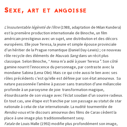
Sexe, art et angoisse
L’insoutentable légèreté de l’être
(1988, adaptation de Milan Kundera)
est la première production internationale de Binoche, un film
américain prestigieux avec un sujet, une distribution et des décors
européens. Elle joue Teresa, la jeune et simple épouse provinciale
d’un héritier de la Prague romantique (Daniel Day-Lewis) ; ce nouveau
rôle recycle des éléments de
Mauvais Sang
dans un récit plus
classique. Selon Binoche, “ Anna m’a aidé à jouer Teresa ”. Son côté
gamine nourrit l’innocence du personnage, par contraste avec la
mondaine Sabina (Lena Olin). Mais ce qui crée aussi le lien avec ses
rôles précédents c’est qu’elle est définie par son état amoureux. Sa
nature passionnée l’amène à passer sans transition d’une mélancolie
profonde à un paroxysme de joie: transformation magique,
étourdissante de son visage avec l’éclat soudain d’un sourire radieux.
En tout cas, une étape est franchie par son passage au statut de star
nationale à celui de star internationale. La nudité tourmentée de
Rendez-vous
et le discours amoureux des films de Carax cèdent la
place à une image plus traditionnellement sexy.
Fatale
de Louis Malle (1992) modifie plus profondément son image,