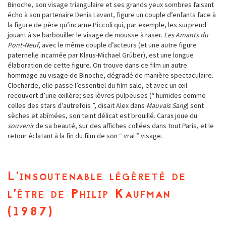
Binoche, son visage triangulaire et ses grands yeux sombres faisant
écho à son partenaire Denis Lavant, figure un couple d’enfants face à
la figure de père qu’incarne Piccoli qui, par exemple, les surprend
jouant à se barbouiller le visage de mousse à raser.
Les Amants du
Pont-Neuf
, avec le même couple d’acteurs (et une autre figure
paternelle incarnée par Klaus-Michael Grüber), est une longue
élaboration de cette figure. On trouve dans ce film un autre
hommage au visage de Binoche, dégradé de manière spectaculaire.
Clocharde, elle passe l’essentiel du film sale, et avec un œil
recouvert d’une œillère; ses lèvres pulpeuses (“ humides comme
celles des stars d’autrefois ”, disait Alex dans
Mauvais Sang
) sont
sèches et abîmées, son teint délicat est brouillé. Carax joue du
souvenir
de sa beauté, sur des affiches collées dans tout Paris, et le
retour éclatant à la fin du film de son “ vrai ” visage.
L’insoutenable légèreté de
l’être de Philip Kaufman
(1987)