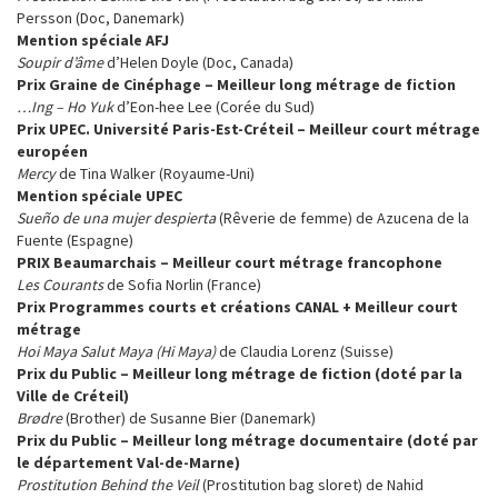
Persson (Doc, Danemark)
Mention spéciale AFJ
Soupir d’âme
d’Helen Doyle (Doc, Canada)
Prix Graine de Cinéphage – Meilleur long métrage de fiction
…Ing – Ho Yuk
d’Eon-hee Lee (Corée du Sud)
Prix UPEC. Université Paris-Est-Créteil – Meilleur court métrage
européen
Mercy
de Tina Walker (Royaume-Uni)
Mention spéciale UPEC
Sueño de una mujer despierta
(Rêverie de femme) de Azucena de la
Fuente (Espagne)
PRIX Beaumarchais – Meilleur court métrage francophone
Les Courants
de Sofia Norlin (France)
Prix Programmes courts et créations CANAL +
Meilleur court
métrage
Hoi Maya Salut Maya (Hi Maya)
de Claudia Lorenz (Suisse)
Prix du Public – Meilleur long métrage de fiction (doté par la
Ville de Créteil)
Brødre
(Brother) de Susanne Bier (Danemark)
Prix du Public – Meilleur long métrage documentaire (doté par
le département Val-de-Marne)
Prostitution Behind the Veil
(Prostitution bag sloret) de Nahid