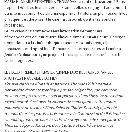
MARIA KLONARIS ET KATERINA THOMADAKI vivent et travaillent à Paris
depuis 1975. Dès leur arrivée en France, elles s’engagent activement
dans le mouvement du cinéma expérimental alors en plein essor. Elles
pratiquent et théorisent le cinéma corporel, dont elles sont les
initiatrices.
Leurs créations sont exposées internationalement. Des
rétrospectives de leur œuvre filmique ont eu lieu au Centre Georges
Pompidou et à la Cinémathèque Française. Depuis 1990, elles
conçoivent et dirigent les « Rencontres internationales Art cinéma
/Vidéo /Ordinateur « , un projet interdisciplinaire consacré aux arts
technologiques.
LES DEUX PREMIERS FILMS EXPERIMENTAUX RESTAURES PAR LES
ARCHIVES FRANÇAISES DU FILM
L’œuvre de Maria Klonaris et Katerina Thomadaki fait partie du
patrimoine cinématographique par son originalité, son caractère
novateur et précurseur et son importance dans l’histoire du cinéma
expérimental. C’est avec la volonté de sauvegarder cette œuvre
pionnière que les deux films, Selva et Chutes.Désert.Syn, ont été
retenus dans les priorités présentées à la Commission du Patrimoine
cinématographique dans le cadre du programme de sauvegarde de
films lancé par le Ministère de la Culture et confié aux Archives
françaises du film en 1990. Eric Le Roy