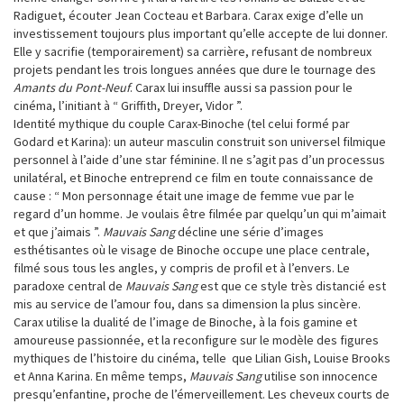
Radiguet, écouter Jean Cocteau et Barbara. Carax exige d’elle un
investissement toujours plus important qu’elle accepte de lui donner.
Elle y sacrifie (temporairement) sa carrière, refusant de nombreux
projets pendant les trois longues années que dure le tournage des
Amants du Pont-Neuf
. Carax lui insuffle aussi sa passion pour le
cinéma, l’initiant à “ Griffith, Dreyer, Vidor ”.
Identité mythique du couple Carax-Binoche (tel celui formé par
Godard et Karina): un auteur masculin construit son universel filmique
personnel à l’aide d’une star féminine. Il ne s’agit pas d’un processus
unilatéral, et Binoche entreprend ce film en toute connaissance de
cause : “ Mon personnage était une image de femme vue par le
regard d’un homme. Je voulais être filmée par quelqu’un qui m’aimait
et que j’aimais ”.
Mauvais Sang
décline une série d’images
esthétisantes où le visage de Binoche occupe une place centrale,
filmé sous tous les angles, y compris de profil et à l’envers. Le
paradoxe central de
Mauvais Sang
est que ce style très distancié est
mis au service de l’amour fou, dans sa dimension la plus sincère.
Carax utilise la dualité de l’image de Binoche, à la fois gamine et
amoureuse passionnée, et la reconfigure sur le modèle des figures
mythiques de l’histoire du cinéma, telle que Lilian Gish, Louise Brooks
et Anna Karina. En même temps,
Mauvais Sang
utilise son innocence
presqu’enfantine, proche de l’émerveillement. Les cheveux courts de