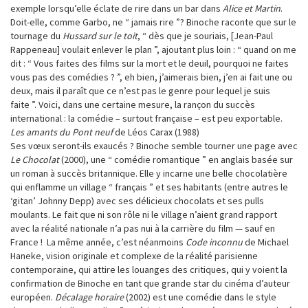
exemple lorsqu’elle éclate de rire dans un bar dans
Alice et Martin
.
Doit-elle, comme Garbo, ne “ jamais rire ”? Binoche raconte que sur le
tournage du
Hussard sur le toit
, “ dès que je souriais, [Jean-Paul
Rappeneau] voulait enlever le plan ”, ajoutant plus loin : “ quand on me
dit : “ Vous faites des films sur la mort et le deuil, pourquoi ne faites
vous pas des comédies ? ”, eh bien, j’aimerais bien, j’en ai fait une ou
deux, mais il paraît que ce n’est pas le genre pour lequel je suis
faite ”. Voici, dans une certaine mesure, la rançon du succès
international : la comédie – surtout française – est peu exportable.
Les amants du Pont neuf
de Léos Carax (1988)
Ses vœux seront-ils exaucés ? Binoche semble tourner une page avec
Le Chocolat
(2000), une “ comédie romantique ” en anglais basée sur
un roman à succès britannique. Elle y incarne une belle chocolatière
qui enflamme un village “ français ” et ses habitants (entre autres le
‘gitan’ Johnny Depp) avec ses délicieux chocolats et ses pulls
moulants. Le fait que ni son rôle ni le village n’aient grand rapport
avec la réalité nationale n’a pas nui à la carrière du film — sauf en
France ! La même année, c’est néanmoins
Code inconnu
de Michael
Haneke, vision originale et complexe de la réalité parisienne
contemporaine, qui attire les louanges des critiques, qui y voient la
confirmation de Binoche en tant que grande star du cinéma d’auteur
européen.
Décalage horaire
(2002) est une comédie dans le style