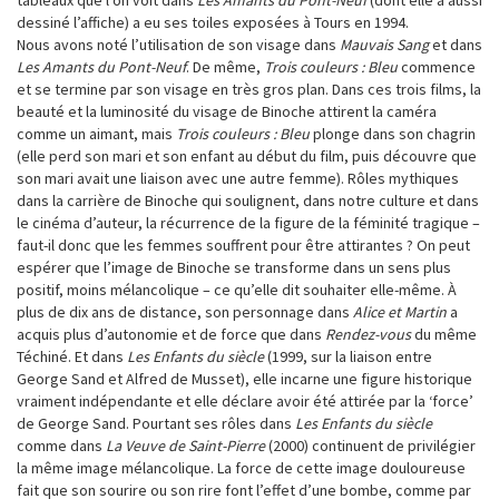
dessiné l’affiche) a eu ses toiles exposées à Tours en 1994.
Nous avons noté l’utilisation de son visage dans
Mauvais Sang
et dans
Les Amants du Pont-Neuf
. De même,
Trois couleurs : Bleu
commence
et se termine par son visage en très gros plan. Dans ces trois films, la
beauté et la luminosité du visage de Binoche attirent la caméra
comme un aimant, mais
Trois couleurs : Bleu
plonge dans son chagrin
(elle perd son mari et son enfant au début du film, puis découvre que
son mari avait une liaison avec une autre femme). Rôles mythiques
dans la carrière de Binoche qui soulignent, dans notre culture et dans
le cinéma d’auteur, la récurrence de la figure de la féminité tragique –
faut-il donc que les femmes souffrent pour être attirantes ? On peut
espérer que l’image de Binoche se transforme dans un sens plus
positif, moins mélancolique – ce qu’elle dit souhaiter elle-même. À
plus de dix ans de distance, son personnage dans
Alice et Martin
a
acquis plus d’autonomie et de force que dans
Rendez-vous
du même
Téchiné. Et dans
Les Enfants du siècle
(1999, sur la liaison entre
George Sand et Alfred de Musset), elle incarne une figure historique
vraiment indépendante et elle déclare avoir été attirée par la ‘force’
de George Sand. Pourtant ses rôles dans
Les Enfants du siècle
comme dans
La Veuve de Saint-Pierre
(2000) continuent de privilégier
la même image mélancolique. La force de cette image douloureuse
fait que son sourire ou son rire font l’effet d’une bombe, comme par