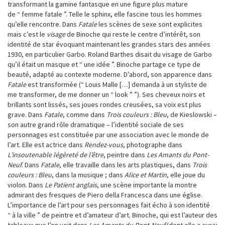
transformant la gamine fantasque en une figure plus mature
de “ femme fatale ”. Telle le sphinx, elle fascine tous les hommes
qu’elle rencontre. Dans
Fatale
les scènes de sexe sont explicites
mais c’est le
visage
de Binoche qui reste le centre d’intérêt, son
identité de star évoquant maintenant les grandes stars des années
1930, en particulier Garbo. Roland Barthes disait du visage de Garbo
qu’il était un masque et “ une idée ”. Binoche partage ce type de
beauté, adapté au contexte moderne. D’abord, son apparence dans
Fatale
est transformée (“ Louis Malle […] demanda à un styliste de
me transformer, de me donner un “ look ” ”). Ses cheveux noirs et
brillants sont lissés, ses joues rondes creusées, sa voix est plus
grave. Dans
Fatale
, comme dans
Trois couleurs : Bleu
, de Kieslowski –
son autre grand rôle dramatique – l’identité sociale de ses
personnages est constituée par une association avec le monde de
l’art. Elle est actrice dans
Rendez-vous
, photographe dans
L’insoutenable légèreté de l’être
, peintre dans
Les Amants du Pont-
Neuf
. Dans
Fatale
, elle travaille dans les arts plastiques, dans
Trois
couleurs : Bleu
, dans la musique ; dans
Alice et Martin
, elle joue du
violon. Dans
Le Patient anglais
, une scène importante la montre
admirant des fresques de Piero della Francesca dans une église.
L’importance de l’art pour ses personnages fait écho à son identité
“ à la ville ” de peintre et d’amateur d’art. Binoche, qui est l’auteur des
tableaux que l’on voit dans
Les Amants du Pont-Neuf
(dont elle a aussi