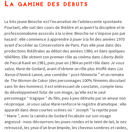
La gamine des débuts
La très jeune Binoche est l’incarnation de l’adolescente spontanée.
Pourtant, elle suit des cours de théâtre et acquiert la discipline et le
professionnalisme associés à la scène. Binoche ne s’impose pas par
hasard : elle commence à apprendre à jouer à la fin des années 1970
avant d’accéder au Conservatoire de Paris. Puis elle joue dans des
productions théâtrales au début des années 1980, et dans quelques
téléfilms. Elle obtient son premier rôle au cinéma dans
Liberty Belle
de Pascal Kané en 1982, puis joue en 1984 un petit rôle dans
Je vous
salue, Marie
de Godard, avant d’obtenir un rôle plus étoffé dans
Les
Nanas
d’Annick Lanoë, une comédie “ post-féministe ” et un remake
de
The Women
de Cukor (des personnages 100% féminins discutant
sans fin des hommes). Il est intéressant de constater, compte tenu
du développement futur de son image, qu’elle est le seul
personnage “ tragique ” du film, peu à peu détruite par un amour non
réciproque.
Je vous salue Marie
renforce le registre dramatique : elle
apparaît dans deux courtes scènes où “ Joseph ” la rejette pour
“ Marie ”, avec la caméra de Godard focalisée sur son visage
angoissé : nous découvrons les joues rondes et le teint de lait, le nez
retroussé, les yeux d’un brun limpide, les cheveux sombres et raides,