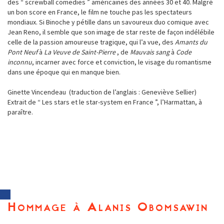
des “ screwball comedies ” américaines des années 30 et 40. Malgré
un bon score en France, le film ne touche pas les spectateurs
mondiaux. Si Binoche y pétille dans un savoureux duo comique avec
Jean Reno, il semble que son image de star reste de façon indélébile
celle de la passion amoureuse tragique, qui l’a vue, des
Amants du
Pont Neuf
à
La Veuve de Saint-Pierre
, de
Mauvais sang
à
Code
inconnu
, incarner avec force et conviction, le visage du romantisme
dans une époque qui en manque bien.
Ginette Vincendeau (traduction de l’anglais : Geneviève Sellier)
Extrait de “ Les stars et le star-system en France ”, l’Harmattan, à
paraître.
Hommage à Alanis Obomsawin