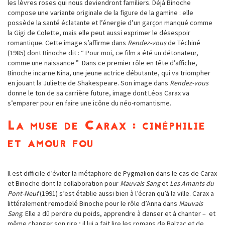
les lèvres roses qui nous deviendront familiers. Déjà Binoche
compose une variante originale de la figure de la gamine : elle
possède la santé éclatante et l’énergie d’un garçon manqué comme
la Gigi de Colette, mais elle peut aussi exprimer le désespoir
romantique. Cette image s’affirme dans
Rendez-vous
de Téchiné
(1985) dont Binoche dit : “ Pour moi, ce film a été un détonateur,
comme une naissance ” Dans ce premier rôle en tête d’affiche,
Binoche incarne Nina, une jeune actrice débutante, qui va triompher
en jouant la Juliette de Shakespeare. Son image dans
Rendez-vous
donne le ton de sa carrière future, image dont Léos Carax va
s’emparer pour en faire une icône du néo-romantisme.
La muse de Carax : cinéphilie
et amour fou
Il est difficile d’éviter la métaphore de Pygmalion dans le cas de Carax
et Binoche dont la collaboration pour
Mauvais Sang
et
Les Amants du
Pont-Neuf
(1991) s’est établie aussi bien à l’écran qu’à la ville. Carax a
littéralement remodelé Binoche pour le rôle d’Anna dans
Mauvais
Sang
. Elle a dû perdre du poids, apprendre à danser et à chanter – et
même changer son rire ; il lui a fait lire les romans de Balzac et de