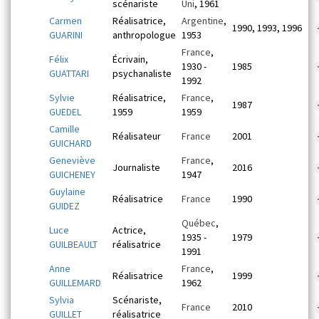
scénariste
Uni
, 1961
Carmen
Réalisatrice,
Argentine
,
1990, 1993, 1996
GUARINI
anthropologue
1953
France
,
Félix
Écrivain,
1930 -
1985
GUATTARI
psychanaliste
1992
Sylvie
Réalisatrice,
France
,
1987
GUEDEL
1959
1959
Camille
Réalisateur
France
2001
GUICHARD
Geneviève
France
,
Journaliste
2016
GUICHENEY
1947
Guylaine
Réalisatrice
France
1990
GUIDEZ
Québec
,
Luce
Actrice,
1935 -
1979
GUILBEAULT
réalisatrice
1991
Anne
France
,
Réalisatrice
1999
GUILLEMARD
1962
Sylvia
Scénariste,
France
2010
GUILLET
réalisatrice