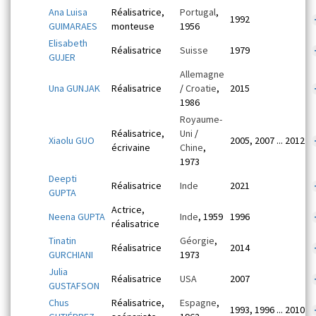
Ana Luisa
Réalisatrice,
Portugal
,
1992
GUIMARAES
monteuse
1956
Elisabeth
Réalisatrice
Suisse
1979
GUJER
Allemagne
Una GUNJAK
Réalisatrice
/
Croatie
,
2015
1986
Royaume-
Réalisatrice,
Uni
/
Xiaolu GUO
2005, 2007 ... 2012
écrivaine
Chine
,
1973
Deepti
Réalisatrice
Inde
2021
GUPTA
Actrice,
Neena GUPTA
Inde
, 1959
1996
réalisatrice
Tinatin
Géorgie
,
Réalisatrice
2014
GURCHIANI
1973
Julia
Réalisatrice
USA
2007
GUSTAFSON
Chus
Réalisatrice,
Espagne
,
1993, 1996 ... 2010