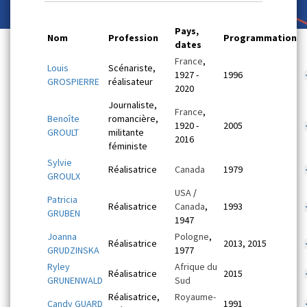
Pays,
Nom
Profession
Programmation
dates
France
,
Louis
Scénariste,
1927 -
1996
GROSPIERRE
réalisateur
2020
Journaliste,
France
,
Benoîte
romancière,
1920 -
2005
GROULT
militante
2016
féministe
Sylvie
Réalisatrice
Canada
1979
GROULX
USA
/
Patricia
Réalisatrice
Canada
,
1993
GRUBEN
1947
Joanna
Pologne
,
Réalisatrice
2013, 2015
GRUDZINSKA
1977
Ryley
Afrique du
Réalisatrice
2015
GRUNENWALD
Sud
Réalisatrice,
Royaume-
Candy GUARD
1991